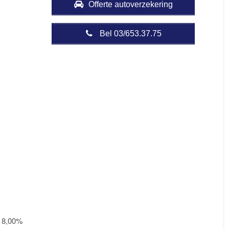
Offerte autoverzekering
Bel 03/653.37.75
n 8,00%