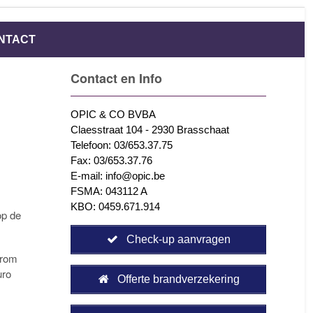
NTACT
Contact en Info
OPIC & CO BVBA
Claesstraat 104 - 2930 Brasschaat
Telefoon: 03/653.37.75
Fax: 03/653.37.76
E-mail: info@opic.be
FSMA: 043112 A
KBO: 0459.671.914
op de
Check-up aanvragen
arom
uro
Offerte brandverzekering