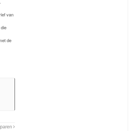
.
rief van
 die
 met de
sparen