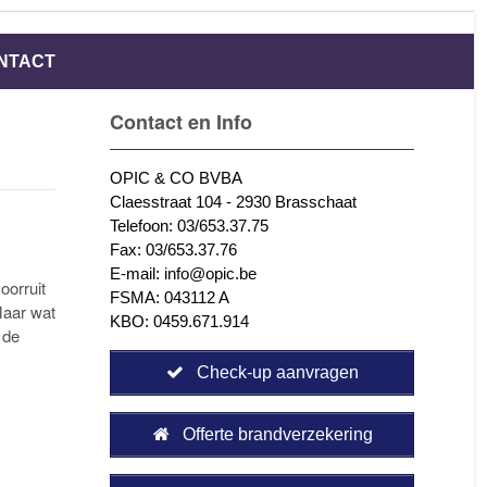
NTACT
Contact en Info
OPIC & CO BVBA
Claesstraat 104 - 2930 Brasschaat
Telefoon: 03/653.37.75
Fax: 03/653.37.76
E-mail: info@opic.be
oorruit
FSMA: 043112 A
Maar wat
KBO: 0459.671.914
 de
Check-up aanvragen
Offerte brandverzekering